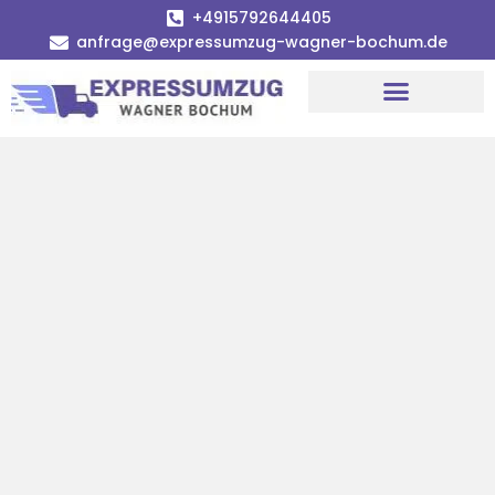
+4915792644405
anfrage@expressumzug-wagner-bochum.de
Umzugsunternehmen Bochum | Ø 120€ günstiger!
Umzugsservice Bochum