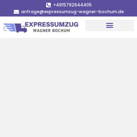
+4915792644405
anfrage@expressumzug-wagner-bochum.de
Umzugsunternehmen Bochum | Ø 120€ günstiger!
Umzugsservice Bochum