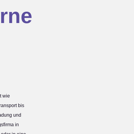
rne
t wie
ansport bis
ladung und
sfirma in