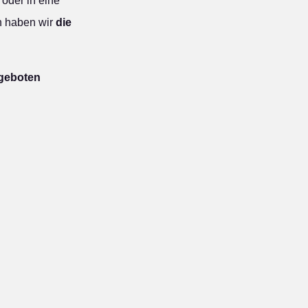
oder in eine
n haben wir
die
ngeboten