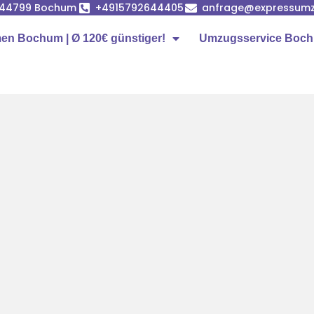
, 44799 Bochum
+4915792644405
anfrage@expressum
n Bochum | Ø 120€ günstiger!
Umzugsservice Boc