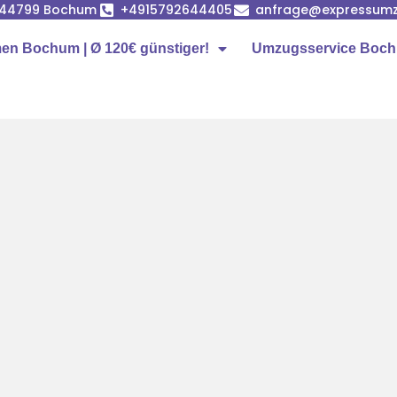
, 44799 Bochum
+4915792644405
anfrage@expressum
n Bochum | Ø 120€ günstiger!
Umzugsservice Boc