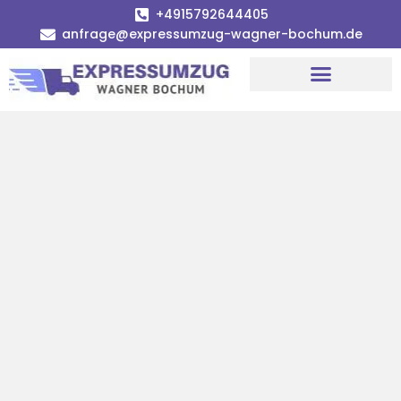
+4915792644405
anfrage@expressumzug-wagner-bochum.de
Umzugsunternehmen Bochum | Ø 120€ günstiger!
Umzugsservice Bochum