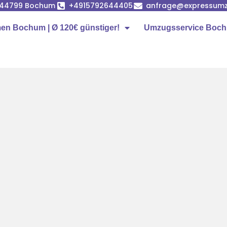
, 44799 Bochum
+4915792644405
anfrage@expressum
n Bochum | Ø 120€ günstiger!
Umzugsservice Boc