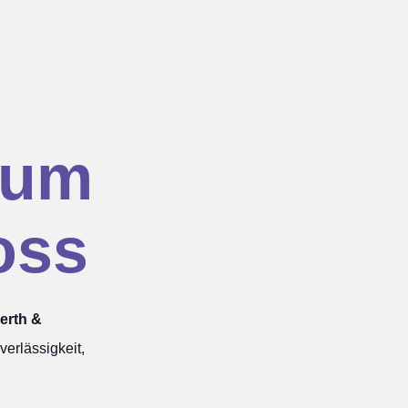
hum
oss
erth &
erlässigkeit,