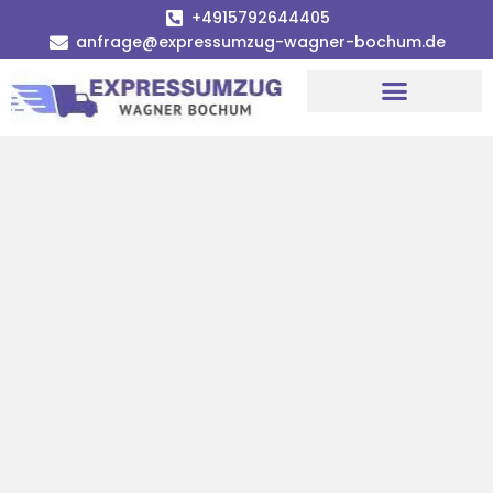
+4915792644405
anfrage@expressumzug-wagner-bochum.de
Umzugsunternehmen Bochum | Ø 120€ günstiger!
Umzugsservice Bochum