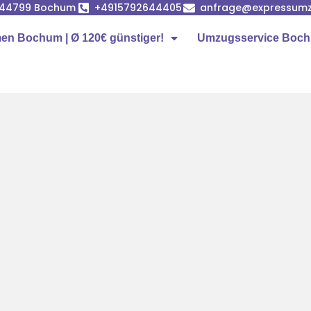
, 44799 Bochum
+4915792644405
anfrage@expressum
n Bochum | Ø 120€ günstiger!
Umzugsservice Boc