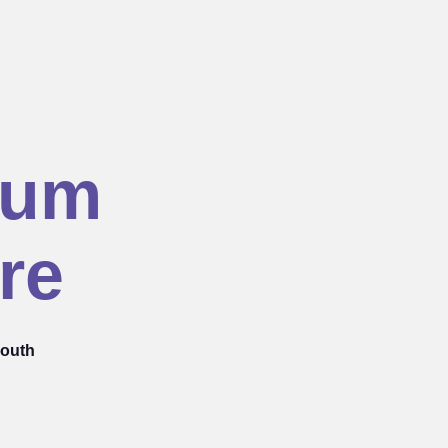
hum
re
South