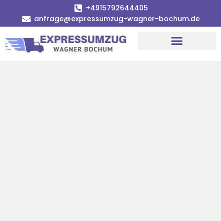
+4915792644405
anfrage@expressumzug-wagner-bochum.de
Umzugsunternehmen Bochum | Ø 120€ günstiger!
Umzugsservice Bochum