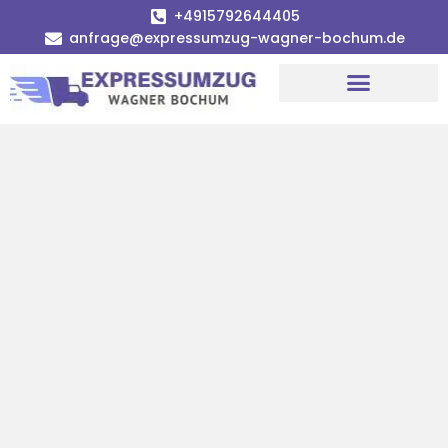
+4915792644405
anfrage@expressumzug-wagner-bochum.de
Umzugsunternehmen Bochum | Ø 120€ günstiger!
Umzugsservice Bochum