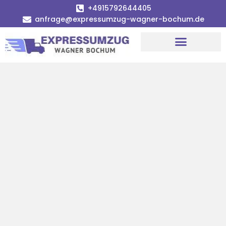
+4915792644405
anfrage@expressumzug-wagner-bochum.de
Umzugsunternehmen Bochum | Ø 120€ günstiger!
Umzugsservice Bochum