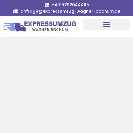
+4915792644405
anfrage@expressumzug-wagner-bochum.de
Umzugsunternehmen Bochum | Ø 120€ günstiger!
Umzugsservice Bochum