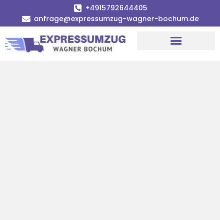
+4915792644405
anfrage@expressumzug-wagner-bochum.de
Umzugsunternehmen Bochum | Ø 120€ günstiger!
Umzugsservice Bochum