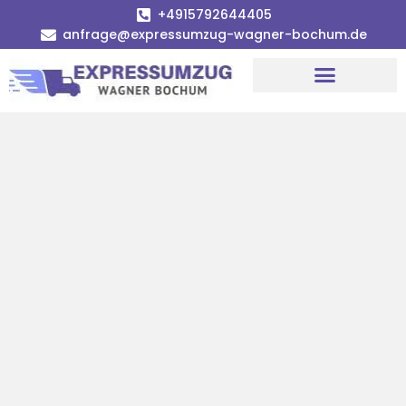
+4915792644405
anfrage@expressumzug-wagner-bochum.de
Umzugsunternehmen Bochum | Ø 120€ günstiger!
Umzugsservice Bochum