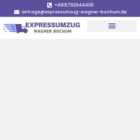
+4915792644405
anfrage@expressumzug-wagner-bochum.de
Umzugsunternehmen Bochum | Ø 120€ günstiger!
Umzugsservice Bochum