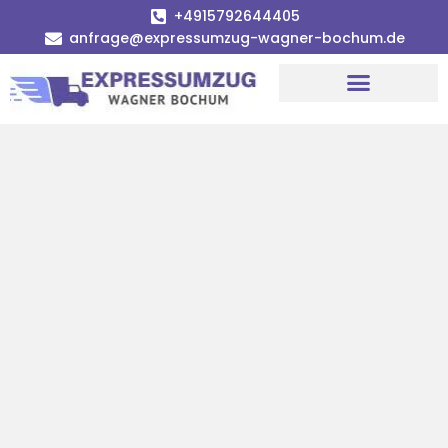
+4915792644405
anfrage@expressumzug-wagner-bochum.de
Umzugsunternehmen Bochum | Ø 120€ günstiger!
Umzugsservice Bochum