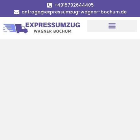
+4915792644405
anfrage@expressumzug-wagner-bochum.de
Umzugsunternehmen Bochum | Ø 120€ günstiger!
Umzugsservice Bochum