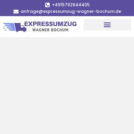
+4915792644405
anfrage@expressumzug-wagner-bochum.de
Umzugsunternehmen Bochum | Ø 120€ günstiger!
Umzugsservice Bochum