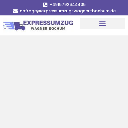
+4915792644405
anfrage@expressumzug-wagner-bochum.de
Umzugsunternehmen Bochum | Ø 120€ günstiger!
Umzugsservice Bochum