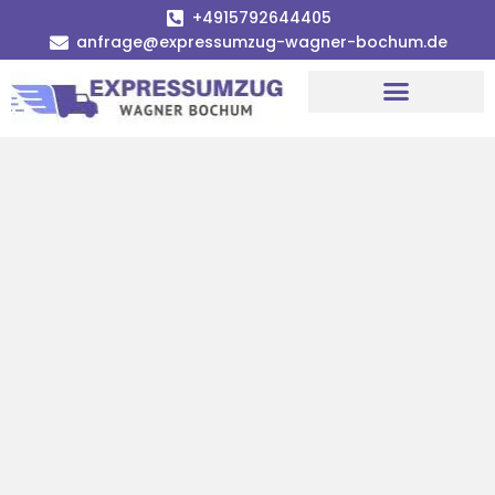
+4915792644405
anfrage@expressumzug-wagner-bochum.de
Umzugsunternehmen Bochum | Ø 120€ günstiger!
Umzugsservice Bochum