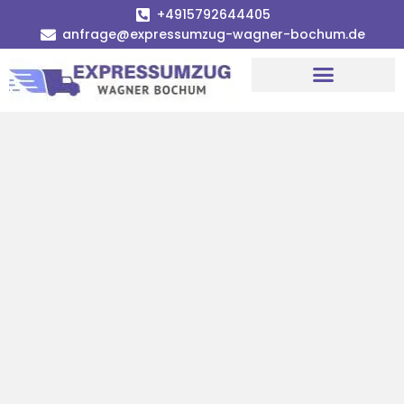
+4915792644405
anfrage@expressumzug-wagner-bochum.de
Umzugsunternehmen Bochum | Ø 120€ günstiger!
Umzugsservice Bochum