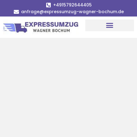
+4915792644405
anfrage@expressumzug-wagner-bochum.de
Umzugsunternehmen Bochum | Ø 120€ günstiger!
Umzugsservice Bochum