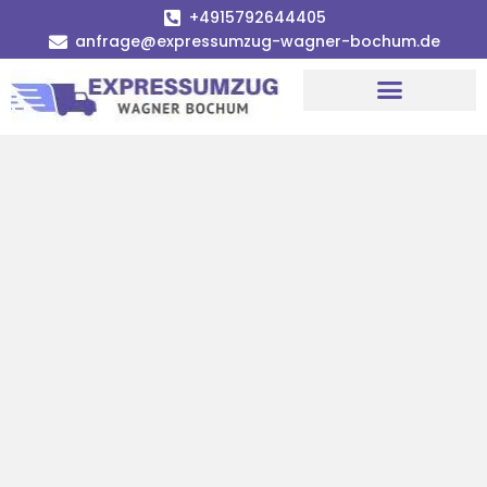
+4915792644405
anfrage@expressumzug-wagner-bochum.de
Umzugsunternehmen Bochum | Ø 120€ günstiger!
Umzugsservice Bochum