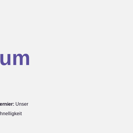
hum
rnier:
Unser
nelligkeit