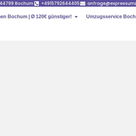
, 44799 Bochum
+4915792644405
anfrage@expressum
n Bochum | Ø 120€ günstiger!
Umzugsservice Boc