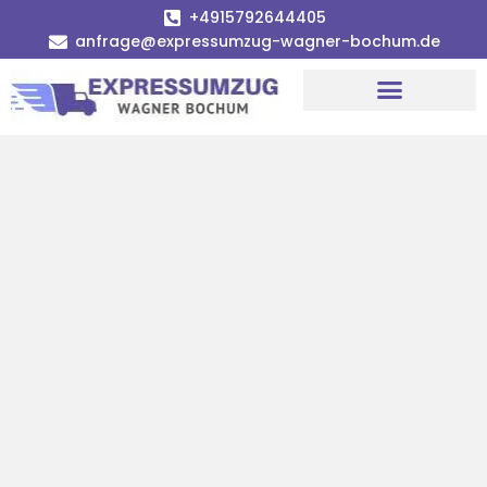
+4915792644405
anfrage@expressumzug-wagner-bochum.de
Umzugsunternehmen Bochum | Ø 120€ günstiger!
Umzugsservice Bochum