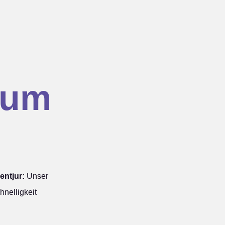
hum
entjur:
Unser
nelligkeit