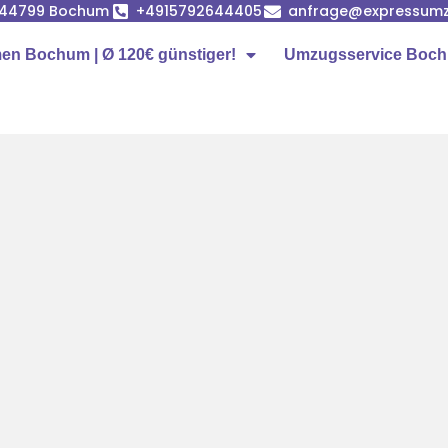
, 44799 Bochum
+4915792644405
anfrage@expressum
n Bochum | Ø 120€ günstiger!
Umzugsservice Boc