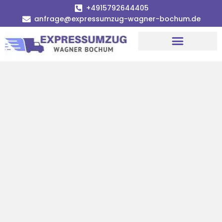
+4915792644405
anfrage@expressumzug-wagner-bochum.de
Umzugsunternehmen Bochum | Ø 120€ günstiger!
Umzugsservice Bochum