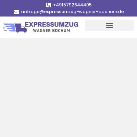
+4915792644405
anfrage@expressumzug-wagner-bochum.de
Umzugsunternehmen Bochum | Ø 120€ günstiger!
Umzugsservice Bochum