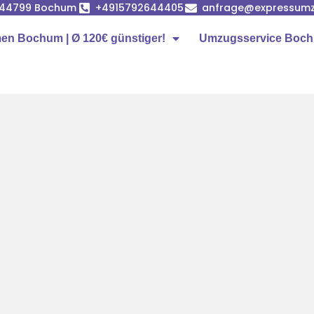
, 44799 Bochum
+4915792644405
anfrage@expressum
n Bochum | Ø 120€ günstiger!
Umzugsservice Boc