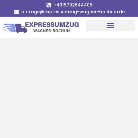
+4915792644405
anfrage@expressumzug-wagner-bochum.de
Umzugsunternehmen Bochum | Ø 120€ günstiger!
Umzugsservice Bochum