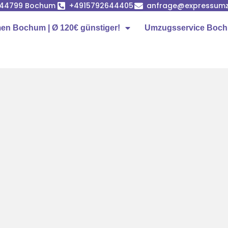
, 44799 Bochum
+4915792644405
anfrage@expressum
n Bochum | Ø 120€ günstiger!
Umzugsservice Boc