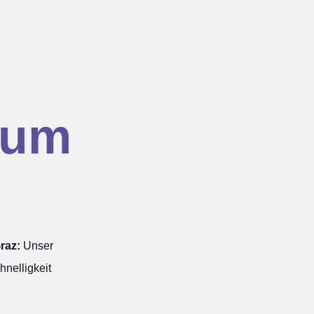
hum
raz:
Unser
nelligkeit