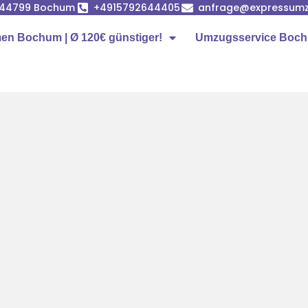
, 44799 Bochum
+4915792644405
anfrage@expressum
n Bochum | Ø 120€ günstiger!
Umzugsservice Boc