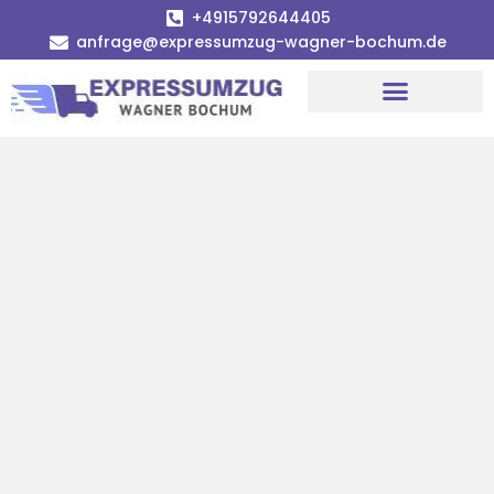
+4915792644405
anfrage@expressumzug-wagner-bochum.de
Umzugsunternehmen Bochum | Ø 120€ günstiger!
Umzugsservice Bochum