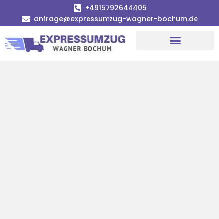
+4915792644405
anfrage@expressumzug-wagner-bochum.de
Umzugsunternehmen Bochum | Ø 120€ günstiger!
Umzugsservice Bochum