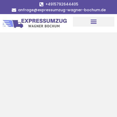
+4915792644405
anfrage@expressumzug-wagner-bochum.de
Umzugsunternehmen Bochum | Ø 120€ günstiger!
Umzugsservice Bochum