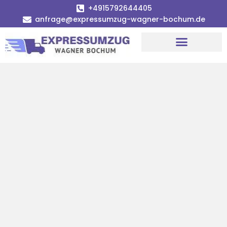
+4915792644405
anfrage@expressumzug-wagner-bochum.de
Umzugsunternehmen Bochum | Ø 120€ günstiger!
Umzugsservice Bochum