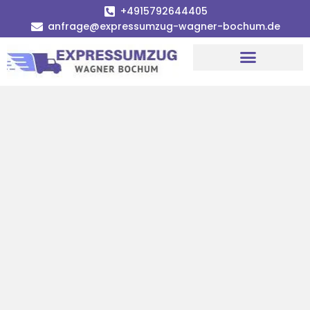
+4915792644405
anfrage@expressumzug-wagner-bochum.de
Umzugsunternehmen Bochum | Ø 120€ günstiger!
Umzugsservice Bochum