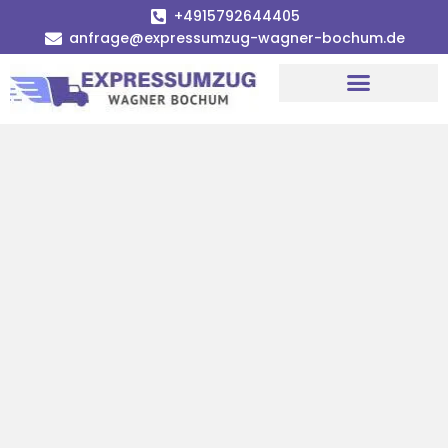
+4915792644405
anfrage@expressumzug-wagner-bochum.de
Umzugsunternehmen Bochum | Ø 120€ günstiger!
Umzugsservice Bochum