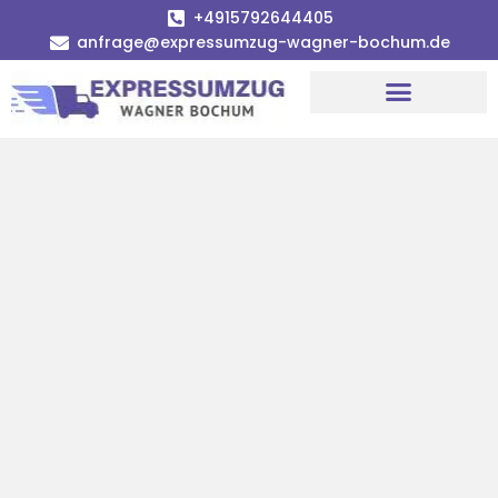
+4915792644405
anfrage@expressumzug-wagner-bochum.de
Umzugsunternehmen Bochum | Ø 120€ günstiger!
Umzugsservice Bochum