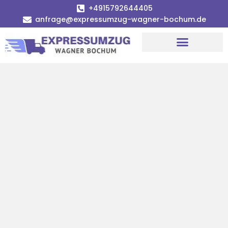
+4915792644405
anfrage@expressumzug-wagner-bochum.de
Umzugsunternehmen Bochum | Ø 120€ günstiger!
Umzugsservice Bochum