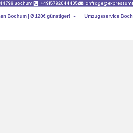
, 44799 Bochum
+4915792644405
anfrage@expressum
n Bochum | Ø 120€ günstiger!
Umzugsservice Boc