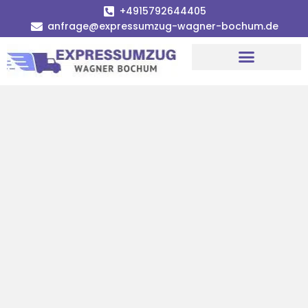
+4915792644405
anfrage@expressumzug-wagner-bochum.de
Umzugsunternehmen Bochum | Ø 120€ günstiger!
Umzugsservice Bochum