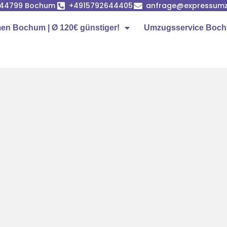
, 44799 Bochum
+4915792644405
anfrage@expressum
n Bochum | Ø 120€ günstiger!
Umzugsservice Boc