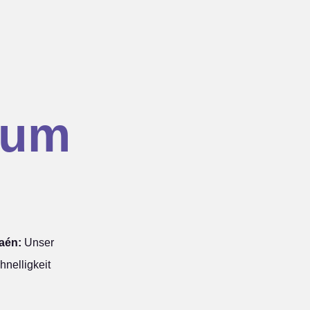
hum
aén:
Unser
nelligkeit