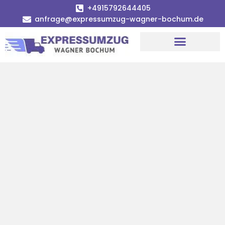
+4915792644405
anfrage@expressumzug-wagner-bochum.de
Umzugsunternehmen Bochum | Ø 120€ günstiger!
Umzugsservice Bochum