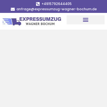
+4915792644405
anfrage@expressumzug-wagner-bochum.de
Umzugsunternehmen Bochum | Ø 120€ günstiger!
Umzugsservice Bochum