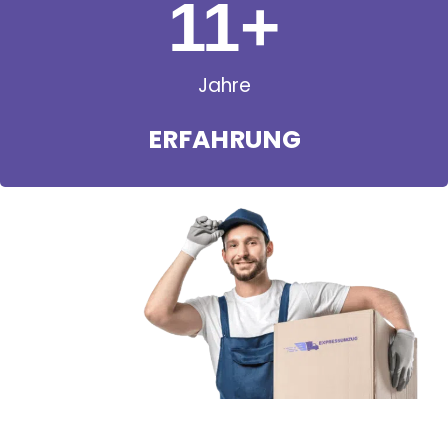
11
+
Jahre
ERFAHRUNG