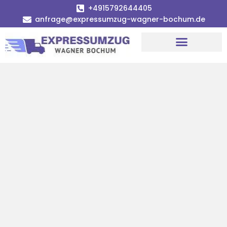
+4915792644405
anfrage@expressumzug-wagner-bochum.de
Umzugsunternehmen Bochum | Ø 120€ günstiger!
Umzugsservice Bochum