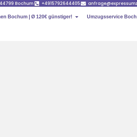
, 44799 Bochum
+4915792644405
anfrage@expressum
n Bochum | Ø 120€ günstiger!
Umzugsservice Boc