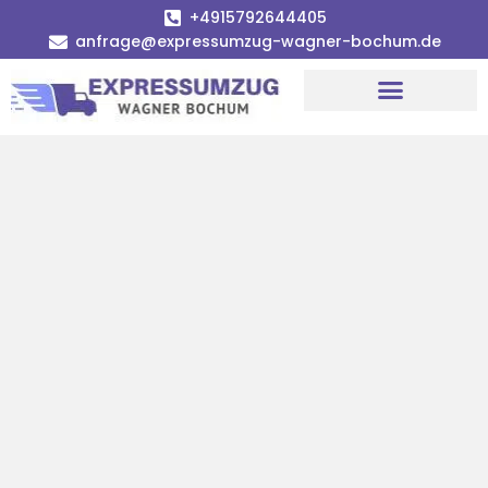
+4915792644405
anfrage@expressumzug-wagner-bochum.de
Umzugsunternehmen Bochum | Ø 120€ günstiger!
Umzugsservice Bochum