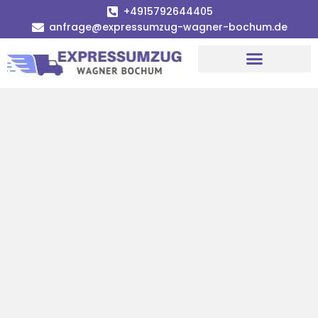
+4915792644405
anfrage@expressumzug-wagner-bochum.de
Umzugsunternehmen Bochum | Ø 120€ günstiger!
Umzugsservice Bochum