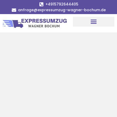
+4915792644405
anfrage@expressumzug-wagner-bochum.de
Umzugsunternehmen Bochum | Ø 120€ günstiger!
Umzugsservice Bochum